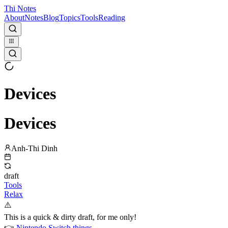
Thi Notes
About
Notes
Blog
Topics
Tools
Reading
Devices
Devices
Anh-Thi Dinh
draft
Tools
Relax
⚠️
This is a quick & dirty draft, for me only!
👉
Nintendo Switch things