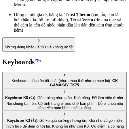
Mouse
Dòng chuột giá rẻ, hãng lạ:
Trust Themo
(tạm ổn, con lăn
hơi chậm, ko hỗ trợ infinitive),
Trust Verto
(do quá nhẹ và
thế cầm lạ nên dễ nhấc phần đầu lên dẫn đến cảm ứng chuột
kém)
Những dòng khác đã thử và không ok 👎
Keyboards
Keyboard chống ồn tốt nhất
(chưa mua thử nhưng note lại):
GK
GAMAKAY TK75
Keychron K8
(👍): Gõ sướng nhưng ồn. Khá nặng. Để làm việc ở nhà.
Nói chung tạm ổn. Có tình trạng bị tróc chữ bàn phím. Dễ bị choá nếu
dùng đèn màn hình chiếu xuống.
Keychron K3
(👍): Gõ ko quá sướng nhưng ổn. Khá
nhẹ và gọn
nên
thích hợp để đem đi tới lui. Không ồn như con K8. Ưu điểm là có hàng