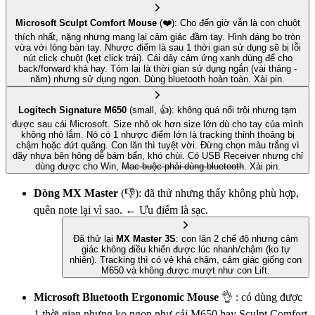
Microsoft Sculpt Comfort Mouse
(❤️): Cho đến giờ vẫn là
con chuột
thích nhất
, nặng nhưng mang lại cảm giác đầm tay. Hình dáng bo tròn
vừa với lòng bàn tay. Nhược điểm là sau 1 thời gian sử dụng sẽ bị lỗi
nút click chuột (kẹt click trái). Cái dảy cảm ứng xanh dùng để cho
back/forward khá hay. Tóm lại là thời gian sử dụng ngắn (vài tháng -
năm) nhưng sử dụng ngon. Dùng bluetooth hoàn toàn. Xài pin.
Logitech Signature M650
(small, 👍): không quá nổi trội nhưng tạm
được sau cái Microsoft. Size nhỏ ok hơn size lớn dù cho tay của mình
không nhỏ lắm. Nó có 1 nhược điểm lớn là tracking thỉnh thoảng bị
chậm hoặc đứt quãng. Con lăn thì tuyệt vời. Đừng chọn màu trắng vì
dãy nhựa bên hông dễ bám bẩn, khó chùi. Có USB Receiver nhưng chỉ
dùng được cho Win,
Mac buộc phải dùng bluetooth
. Xài pin.
Dòng MX Master
(👎): đã thử nhưng thấy không phù hợp,
quên note lại vì sao. ← Ưu điểm là sạc.
Đã thử lại
MX Master 3S
: con lăn 2 chế độ nhưng cảm
giác không điều khiển được lúc nhanh/chậm (ko tự
nhiên). Tracking thì có vẻ khá chậm, cảm giác giống con
M650 và không được mượt như con Lift.
Microsoft Bluetooth Ergonomic Mouse
👌 : có dùng được
1 thời gian nhưng ko ngon như cái M650 hay Sculpt Comfort