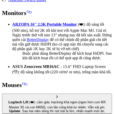
Monitors
ARZOPA 16" 2.5K Portable Monitor
(❤️): độ sáng tốt
(500 nits), hỗ trợ 2K tốt khi test với Apple Mac M1. Giá rẻ.
Ngày trước thử với size 13” nhưng nay đã hết sản xuất. Đừng
quên cài
BetterDisplay
để có thể chỉnh độ phân giải chi tiết
mà vẫn giữ được HiDPI (ko có app này thì chuyển sang các
độ phân giải 1K hay 2K sẽ bị vỡ nét chữ)
Buộc phải dùng BetterDisplay để kích hoạt HiDPI. Sau
khi đã kích hoạt rồi có thể quit app đi cũng được.
ASUS Zenscreen MB16AC
- 15.6" FHD Laptop Screen
(👎): độ sáng không tốt (220 cd/m² or nits), trông màn khá tối.
Mouses
Logitech Lift
(❤️): cảm giác
tracking khá ngon
(ngon hơn con MX
Master 3S và con M650), con lăn cũng khá tự nhiên. Vẫn xài pin.
Update
: Sau hai năm dùng thì nút trái bị lờn, nhấn mạnh mới ăn.