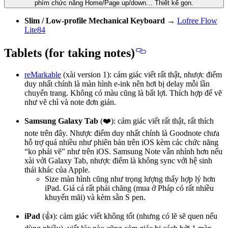
phím chức năng Home/Page up/down… Thiết kế gọn.
Slim / Low-profile Mechanical
Keyboard
→
Lofree Flow
Lite84
Tablets (for taking notes)
reMarkable
(xài version 1): cảm giác viết rất thật, nhược điểm
duy nhất chính là màn hình e-ink nên hơi bị delay mỗi lần
chuyển trang. Không có màu cũng là bất lợi. Thích hợp để vẽ
như vẽ chì và note đơn giản.
Samsung Galaxy Tab
(❤️):
cảm giác viết rất thật
, rất thích
note trên đây. Nhược điểm duy nhất chính là Goodnote chưa
hỗ trợ quá nhiều như phiên bản trên iOS kèm các chức năng
“ko phải vẽ” như trên iOS. Samsung Note vẫn nhỉnh hơn nếu
xài với Galaxy Tab, nhược điểm là không sync với hệ sinh
thái khác của Apple.
Size màn hình cũng như trọng lượng thấy hợp lý hơn
iPad. Giá cả rất phải chăng (mua ở Pháp có rất nhiều
khuyến mãi) và kèm sẵn S pen.
iPad
(👍): cảm giác viết không tốt (nhưng có lẽ sẽ quen nếu