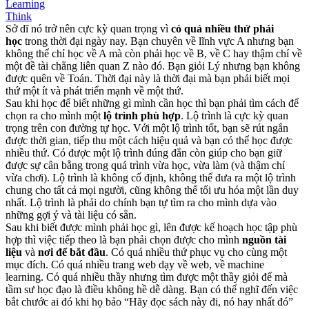
Learning
Think
Sở dĩ nó trở nên cực kỳ quan trọng vì
có quá nhiều thứ phải
học
trong thời đại ngày nay. Bạn chuyên về lĩnh vực A nhưng bạn
không thể chỉ học về A mà còn phải học về B, về C hay thậm chí về
một đề tài chẳng liên quan Z nào đó. Bạn giỏi Lý nhưng bạn không
được quên về Toán. Thời đại này là thời đại mà bạn phải biết mọi
thứ một ít và phát triển mạnh về một thứ.
Sau khi học để biết những gì mình cần học thì bạn phải tìm cách để
chọn ra cho mình một
lộ trình phù hợp
. Lộ trình là cực kỳ quan
trọng trên con đường tự học. Với một lộ trình tốt, bạn sẽ rút ngắn
được thời gian, tiếp thu một cách hiệu quả và bạn có thể học được
nhiều thứ. Có được một lộ trình đúng đắn còn giúp cho bạn giữ
được sự cân bằng trong quá trình vừa học, vừa làm (và thậm chí
vừa chơi). Lộ trình là không cố định, không thể đưa ra một lộ trình
chung cho tất cả mọi người, cũng không thể tối ưu hóa một lần duy
nhất. Lộ trình là phải do chính bạn tự tìm ra cho mình dựa vào
những gợi ý và tài liệu có sẵn.
Sau khi biết được mình phải học gì, lên được kế hoạch học tập phù
hợp thì việc tiếp theo là bạn phải chọn được cho mình
nguồn tài
liệu
và
nơi để bắt đầu
. Có quá nhiều thứ phục vụ cho cùng một
mục đích. Có quá nhiều trang web dạy về web, về machine
learning. Có quá nhiều thầy nhưng tìm được một thầy giỏi để mà
tầm sư học đạo là điều không hề dễ dàng. Bạn có thể nghĩ đến việc
bắt chước ai đó khi họ bảo “Hãy đọc sách này đi, nó hay nhất đó”