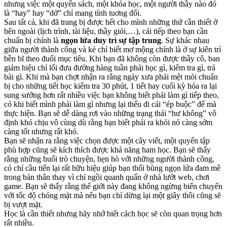
nhưng việc một quyển sách, một khóa học, một người thầy nào đó
là “hay” hay “dở” chỉ mang tính tuơng đối.
Sau tất cả, khi đã trang bị được hết cho mình những thứ cần thiết ở
bên ngoài (lịch trình, tài liệu, thầy giỏi,…), cái tiếp theo bạn cần
chuẩn bị chính là
ngọn lửa duy trì sự tập trung
. Sự khác nhau
giữa người thành công và kẻ chỉ biết mơ mộng chính là ở sự kiên trì
bền bĩ theo đuổi mục tiêu. Khi bạn đã không còn được thầy cô, ban
giám hiệu chỉ lối đưa đường hàng tuần phải học gì, kiểm tra gì, trả
bài gì. Khi mà bạn chợt nhận ra rằng ngày xưa phải mệt mỏi chuẩn
bị cho những tiết học kiểm tra 30 phút, 1 tiết hay cuối kỳ hóa ra lại
sung sướng hơn rất nhiều việc bạn không biết phải làm gì tiếp theo,
có khi biết mình phải làm gì nhưng lại thếu đi cái “ép buộc” để mà
thực hiện. Bạn sẽ dễ dàng rơi vào những trạng thái “hư không” vô
định khó chịu vô cùng dù rằng bạn biết phải ra khỏi nó càng sớm
càng tốt nhưng rất khó.
Bạn sẽ nhận ra rằng việc chọn được một cây viết, một quyển tập
phù hợp cũng sẽ kích thích được khả năng ham học. Bạn sẽ thấy
rằng những buổi trò chuyện, hẹn hò với những người thành công,
có chí cầu tiến lại rất hữu hiệu giúp bạn thổi bùng ngọn lửa đam mê
trong bản thân thay vì chỉ ngồi quanh quẩn ở nhà lướt web, chơi
game. Bạn sẽ thấy rằng thế giới này đang không ngừng biến chuyển
với tốc độ chóng mặt mà nếu bạn chỉ dừng lại một giây thôi cũng sẽ
bị vượt mặt.
Học là cần thiết nhưng hãy nhớ biết cách học sẽ còn quan trọng hơn
rất nhiều.